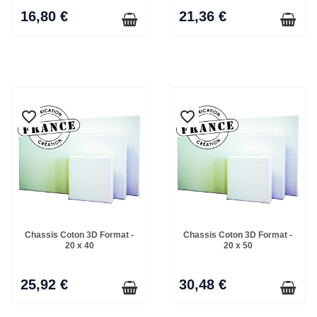
16,80 €
21,36 €
favorite_border
favorite_border
favorite_border
favorite_border
Chassis Coton 3D Format -
Chassis Coton 3D Format -
20 x 40
20 x 50
25,92 €
30,48 €