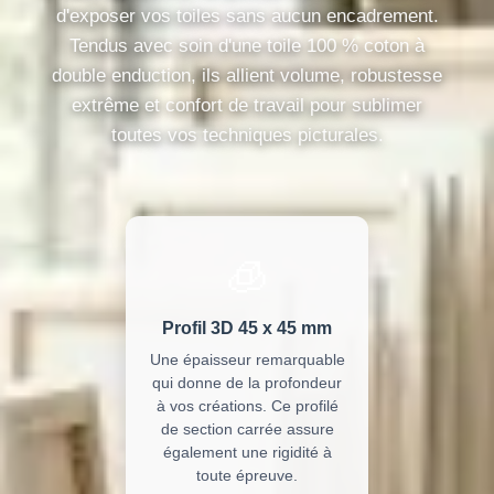
d'exposer vos toiles sans aucun encadrement.
Tendus avec soin d'une toile 100 % coton à
double enduction, ils allient volume, robustesse
extrême et confort de travail pour sublimer
toutes vos techniques picturales.
🧊
Profil 3D 45 x 45 mm
Une épaisseur remarquable
qui donne de la profondeur
à vos créations. Ce profilé
de section carrée assure
également une rigidité à
toute épreuve.