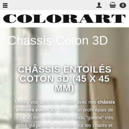
0
Chassis Coton 3D
CHÂSSIS ENTOILÉS
COTON 3D (45 X 45
MM)
Mettez vos œuvres en relief avec nos
châssis
entoilés coton 3D
. Dotés d'un profil épais de
45 x 45 mm, ils offrent un rendu "galerie" très
prisé qui permet de peindre sur les chants et