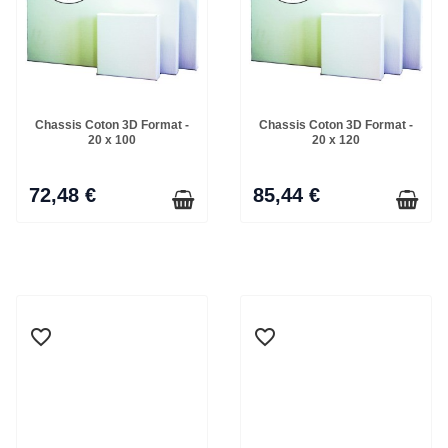
Chassis Coton 3D Format -
Chassis Coton 3D Format -
20 x 100
20 x 120
72,48 €
85,44 €
favorite_border
favorite_border