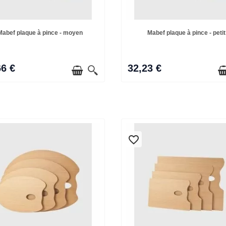
Mabef plaque à pince - moyen
Mabef plaque à pince - petit
66 €
32,23 €
favorite_border