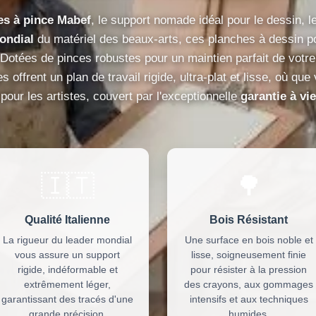
es à pince Mabef
, le support nomade idéal pour le dessin, le
ondial
du matériel des beaux-arts, ces planches à dessin por
 Dotées de pinces robustes pour un maintien parfait de votre
les offrent un plan de travail rigide, ultra-plat et lisse, où qu
pour les artistes, couvert par l'exceptionnelle
garantie à vie
🇮🇹
🌳
Qualité Italienne
Bois Résistant
La rigueur du leader mondial
Une surface en bois noble et
vous assure un support
lisse, soigneusement finie
rigide, indéformable et
pour résister à la pression
extrêmement léger,
des crayons, aux gommages
garantissant des tracés d'une
intensifs et aux techniques
grande précision.
humides.