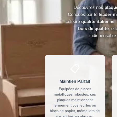
Découvrez nos
plaqu
Conçues par le
leader m
célèbre
qualité italienne
.
bois de qualité
, el
indispensable 
📋
Maintien Parfait
Équipées de pinces
métalliques robustes, ces
plaques maintiennent
fermement vos feuilles ou
blocs de papier, même lors de
vos sorties en plein air.