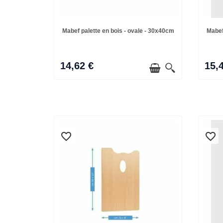
Mabef palette en bois - ovale - 30x40cm
Mabef
14,62 €
15,
favorite_border
favorite_border