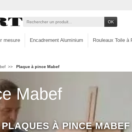
OK
r mesure
Encadrement Aluminium
Rouleaux Toile à 
bef
Plaque à pince Mabef
ce Mabef
PLAQUES À PINCE MABEF