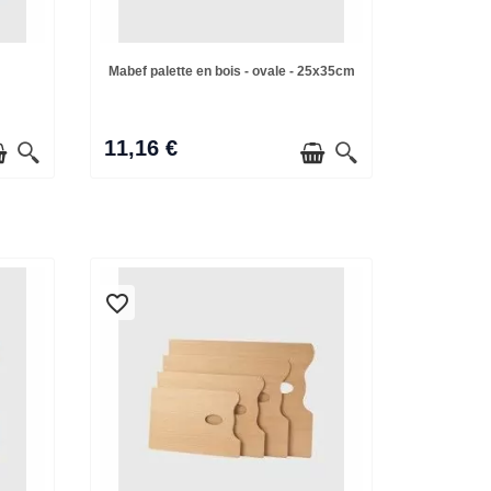
Mabef palette en bois - ovale - 25x35cm
11,16 €
favorite_border