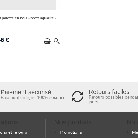
palette en bois - rectangulaire -...
46 €
Retours faciles
Paiement sécurisé
Retours possibles penda
Paiement en ligne 100% sécurisé
jours
mations
Nos produits
Not
sons et retours
Promotions
Me