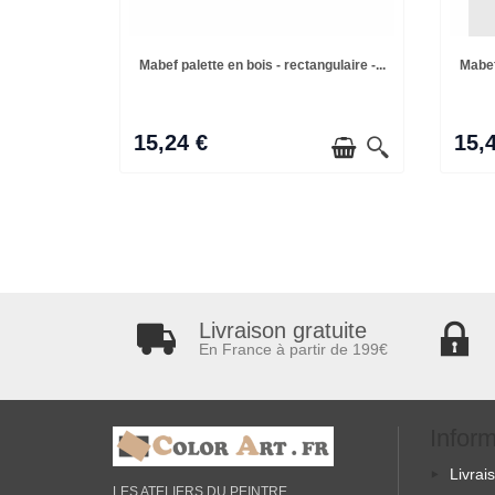
Mabef palette en bois - rectangulaire -...
Mabef 
15,24 €
15,
Livraison gratuite
En France à partir de 199€
Infor
Livrai
LES ATELIERS DU PEINTRE