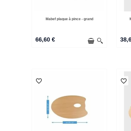
Mabef plaque à pince - grand
66,60 €
38,
favorite_border
favorite_border