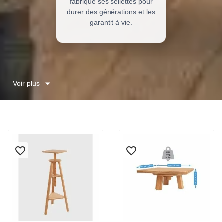
fabrique ses sellettes pour
durer des générations et les
garantit à vie.
Voir plus
favorite_border
favorite_border