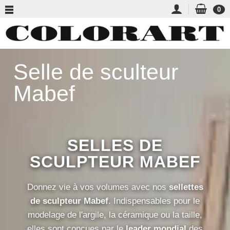
0
Selle de sculteur
Mabef
SELLES DE
SCULPTEUR MABEF
Donnez vie à vos volumes avec nos
sellettes
de sculpteur Mabef
. Indispensables pour le
modelage de l'argile, la céramique ou la taille,
elles sont conçues par le
leader mondial
des