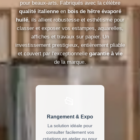
pour beaux-arts. Fabriqués avec la célèbre
qualité italienne
en
bois de hêtre évaporé
huilé
, ils allient robustesse et esthétisme pour
classer et exposer vos estampes, aquarelles,
affiches et travaux sur papier. Un
investissement prestigieux, entièrement pliable
et couvert par l'exceptionnelle
garantie à vie
de la marque.
📂
Rangement & Expo
La solution idéale pour
consulter facilement vos
créations en atelier ou pour