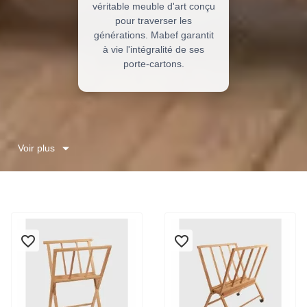
véritable meuble d'art conçu
pour traverser les
générations. Mabef garantit
à vie l'intégralité de ses
porte-cartons.
Voir plus
favorite_border
favorite_border