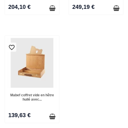
204,10 €
249,19 €
favorite_border
Mabef coffret vide en hêtre
huilé avec...
139,63 €