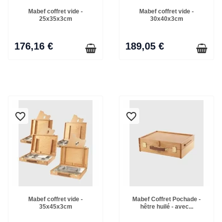
Mabef coffret vide -
Mabef coffret vide -
25x35x3cm
30x40x3cm
176,16 €
189,05 €
favorite_border
favorite_border
Mabef coffret vide -
Mabef Coffret Pochade -
35x45x3cm
hêtre huilé - avec...