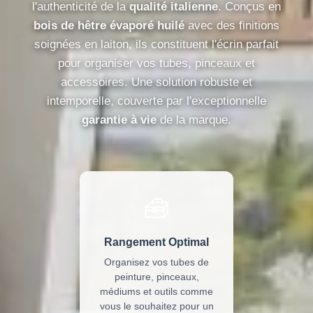
l'authenticité de la
qualité italienne
. Conçus en
bois de hêtre évaporé huilé
avec des finitions
soignées en laiton, ils constituent l'écrin parfait
pour organiser vos tubes, pinceaux et
accessoires. Une solution robuste et
intemporelle, couverte par l'exceptionnelle
garantie à vie
de la marque.
🧰
Rangement Optimal
Organisez vos tubes de
peinture, pinceaux,
médiums et outils comme
vous le souhaitez pour un