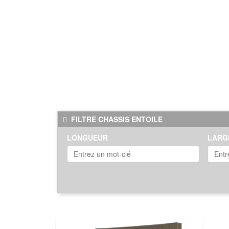
texture fine et régulière offre une surfac
et à accrocher, ce châssis est parfait p
passionné ou un professionnel aguerri, l
fierté. Optez pour la qualité et la durabil
œuvres exceptionnelles qui captiveront to
Voir plus
FILTRE CHASSIS ENTOILE
LONGUEUR
LARG