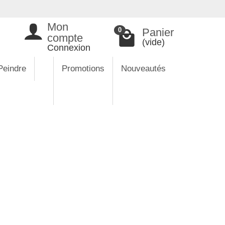
Mon
Panier
0
compte
(vide)
Connexion
Peindre
Promotions
Nouveautés
be ou confirmés. Fabriqué avec soin et
ner vie à vos créations artistiques. Grâce
eintures à l'huile ou acryliques. Sa