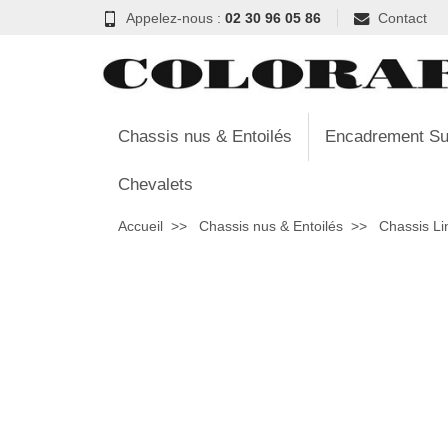
Appelez-nous :
02 30 96 05 86
Contact
Chassis nus & Entoilés
Encadrement Su
Chevalets
Accueil
Chassis nus & Entoilés
Chassis Li
Chassis Lin 
Découvrez notre Châssis Lin Brut Standard
précision, ce châssis en lin brut de quali
à sa structure solide et résistante, le Ch