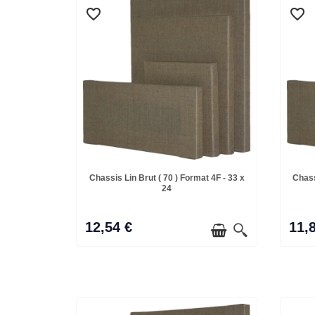
favorite_border
favorite_border
favorite_border
favorite_border
Chassis Lin Brut ( 70 ) Format 4F - 33 x
Chass
24
12,54 €
11,