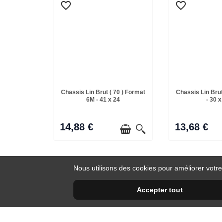
favorite_border
favorite_border
Chassis Lin Brut ( 70 ) Format
Chassis Lin Brut
6M - 41 x 24
- 30 x
14,88 €
13,68 €
Nous utilisons des cookies pour améliorer votre
Accepter tout
favorite_border
favorite_border