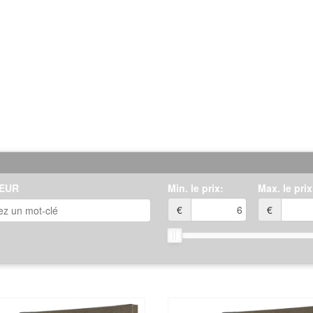
e idéale pour exprimer toute votre créativité et réaliser d
our encadrer vos tableaux et leur donner une touche d'é
e Châssis Lin Brut Standard est un incontournable pour s
ité avec notre Châssis Lin Brut Standard, et laissez libre
us les regards.
EUR
Min. le prix:
Max. le prix
€
€