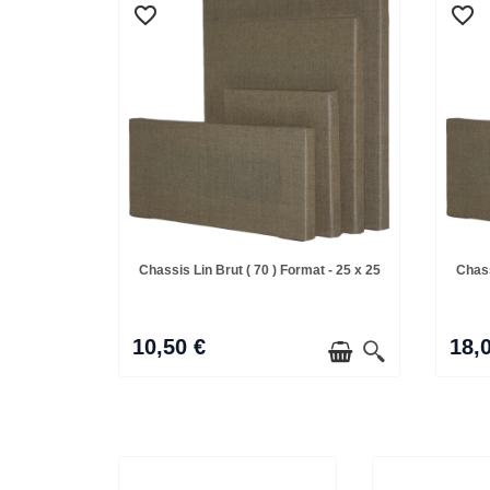
favorite_border
favorite_border
favorite_border
favorite_border
Chassis Lin Brut ( 70 ) Format - 25 x 25
Chass
10,50 €
18,