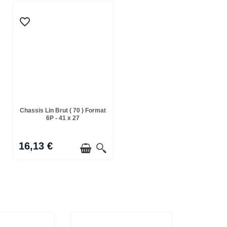
favorite_border
Chassis Lin Brut ( 70 ) Format
6P - 41 x 27
16,13 €