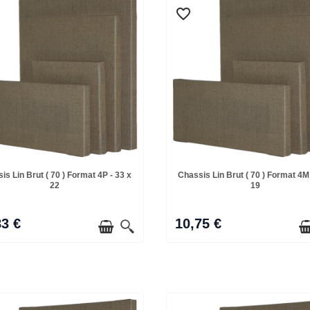
favorite_border
favorite_border
is Lin Brut ( 70 ) Format 4P - 33 x
Chassis Lin Brut ( 70 ) Format 4M 
22
19
83 €
10,75 €