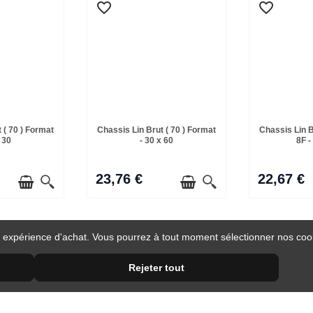
favorite_border
favorite_border
 ( 70 ) Format
Chassis Lin Brut ( 70 ) Format
Chassis Lin B
 30
- 30 x 60
8F -
23,76 €
22,67 €
 expérience d'achat. Vous pourrez à tout moment sélectionner nos cooki
Rejeter tout
favorite_border