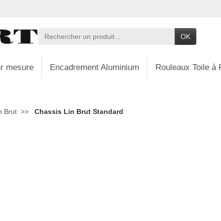
OK
r mesure
Encadrement Aluminium
Rouleaux Toile à 
n Brut
Chassis Lin Brut Standard
Brut Standard
, l'outil indispensable pour les artistes peintres en her
té supérieure offre une toile parfaitement tendue pour don
âssis Lin Brut Standard assure une base stable pour vos p