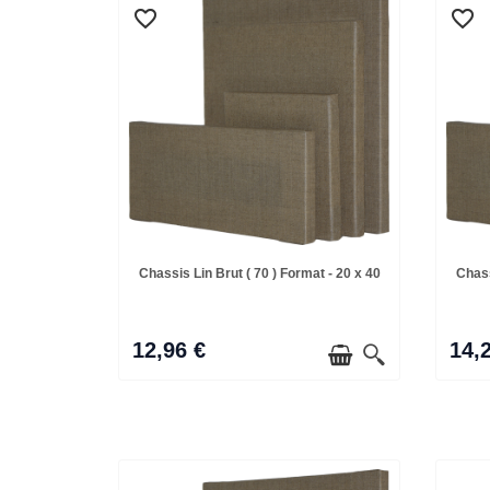
favorite_border
favorite_border
favorite_border
favorite_border
Chassis Lin Brut ( 70 ) Format - 20 x 40
Chass
12,96 €
14,