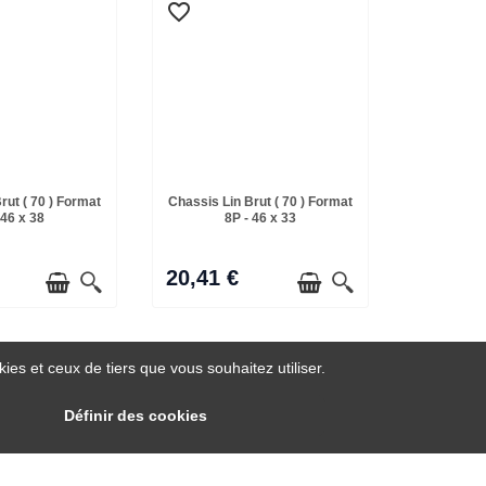
favorite_border
rut ( 70 ) Format
Chassis Lin Brut ( 70 ) Format
 46 x 38
8P - 46 x 33
20,41 €
es et ceux de tiers que vous souhaitez utiliser.
Définir des cookies