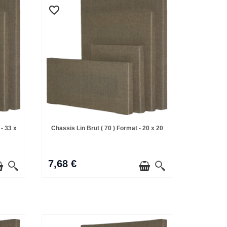
favorite_border
favorite_border
- 33 x
Chassis Lin Brut ( 70 ) Format - 20 x 20
7,68 €