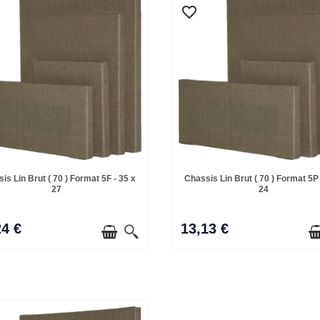
favorite_border
favorite_border
is Lin Brut ( 70 ) Format 5F - 35 x
Chassis Lin Brut ( 70 ) Format 5P 
27
24
24 €
13,13 €