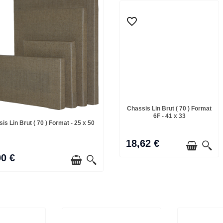
favorite_border
Chassis Lin Brut ( 70 ) Format
6F - 41 x 33
is Lin Brut ( 70 ) Format - 25 x 50
18,62 €
00 €