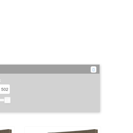
es œuvres d'art uniques. Facile à manipuler
légance. Que vous soyez un amateur
ublimer vos créations et les exposer avec
 cours à votre imagination pour créer des
: