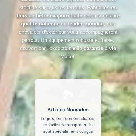
stabilité sur tous les terrains. Fabriqués en
bois de hêtre évaporé huilé
selon la célèbre
qualité italienne
du
leader mondial
, ces
chevalets d'extérieur vous accompagneront
partout. Un équipement robuste et fiable,
couvert par l'exceptionnelle
garantie à vie
Mabef.
🏞️
Artistes Nomades
Légers, entièrement pliables
et faciles à transporter, ils
sont spécialement conçus