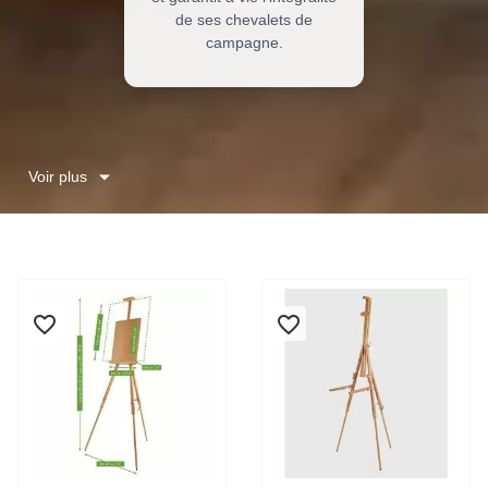
de ses chevalets de
campagne.
Voir plus
favorite_border
favorite_border