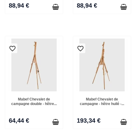
88,94 €
88,94 €
favorite_border
favorite_border
Mabef Chevalet de
Mabef Chevalet de
campagne double - hêtre...
campagne - hêtre huilé -...
64,44 €
193,34 €