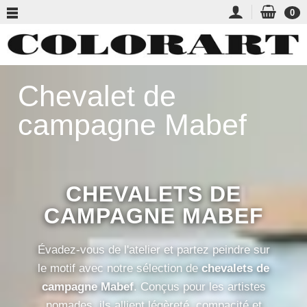
0
Chevalet de
campagne Mabef
CHEVALETS DE
CAMPAGNE MABEF
Évadez-vous de l'atelier et partez peindre sur
le motif avec notre sélection de
chevalets de
campagne Mabef
. Conçus pour les artistes
nomades, ils allient légèreté, compacité et