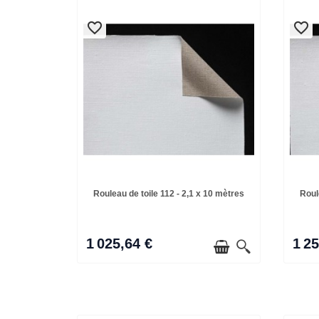
favorite_border
favorite_border
favorite_border
favorite_border
Rouleau de toile 112 - 2,1 x 10 mètres
Roul
1 025,64 €
1 2