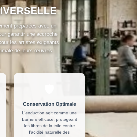
IVERSELLE
ement préparées avec un
pour garantir une accroche
pour les artistes exigeants
ptimale de leurs œuvres.
🛡️
Conservation Optimale
L'enduction agit comme une
barrière efficace, protégeant
les fibres de la toile contre
l'acidité naturelle des