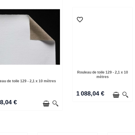
favorite_border
Rouleau de toile 129 - 2,1 x 10
mètres
eau de toile 129 - 2,1 x 10 mètres
1 088,04 €
88,04 €