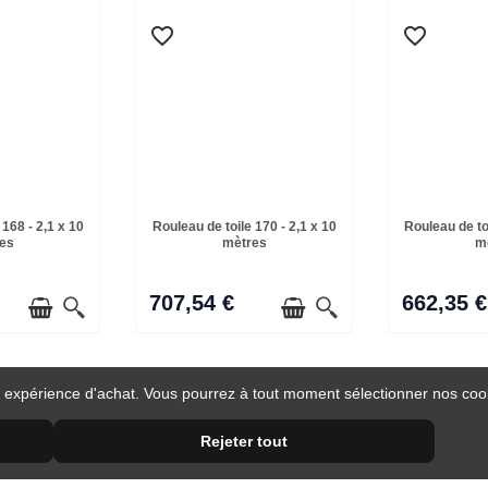
favorite_border
favorite_border
 168 - 2,1 x 10
Rouleau de toile 170 - 2,1 x 10
Rouleau de toi
es
mètres
m
707,54 €
662,35 €
 expérience d'achat. Vous pourrez à tout moment sélectionner nos cooki
Rejeter tout
Retours faciles
Paiement sécurisé