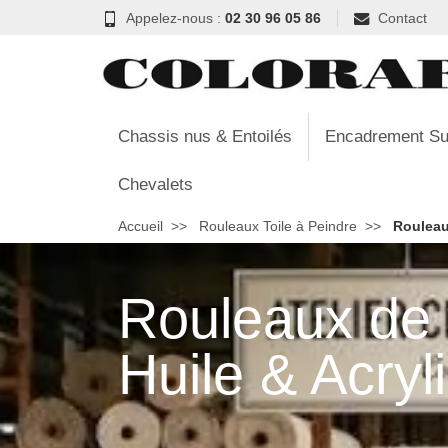
Appelez-nous :
02 30 96 05 86
Contact
Chassis nus & Entoilés
Encadrement Su
Chevalets
Accueil
Rouleaux Toile à Peindre
Rouleaux
Rouleaux de t
Huile & Acryl