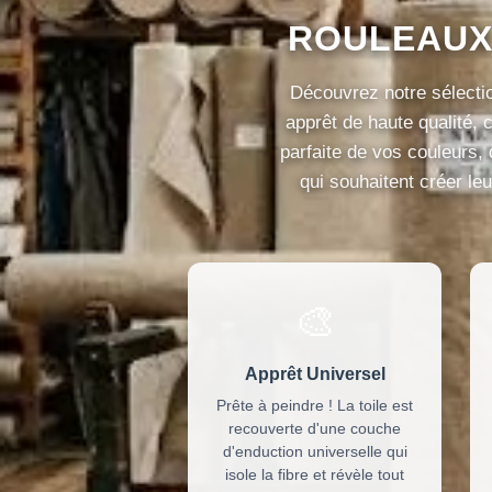
ROULEAUX
Découvrez notre sélecti
apprêt de haute qualité, 
parfaite de vos couleurs,
qui souhaitent créer le
🎨
Apprêt Universel
Prête à peindre ! La toile est
recouverte d'une couche
d'enduction universelle qui
isole la fibre et révèle tout