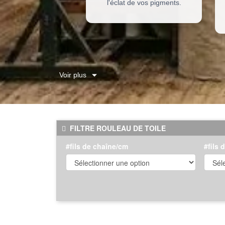
l'éclat de vos pigments.
Voir plus
FILTRE ROULEAU DE TOILE
#fils de chaîne/cm
#fils 