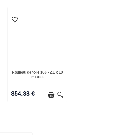
favorite_border
Rouleau de toile 166 - 2,1 x 10
mètres
854,33 €