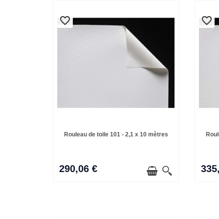
favorite_border
favorite_border
favorite_border
favorite_border
Rouleau de toile 101 - 2,1 x 10 mètres
Roul
290,06 €
335