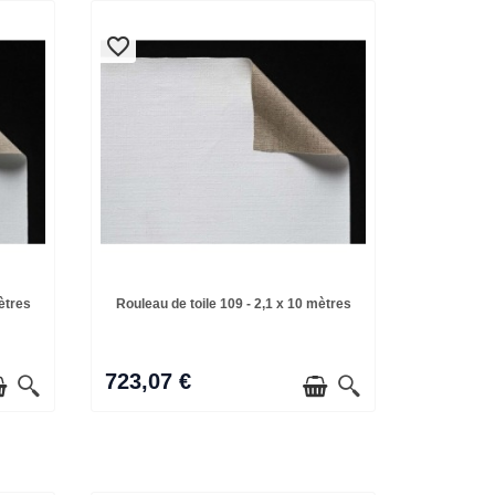
favorite_border
favorite_border
ètres
Rouleau de toile 109 - 2,1 x 10 mètres
723,07 €