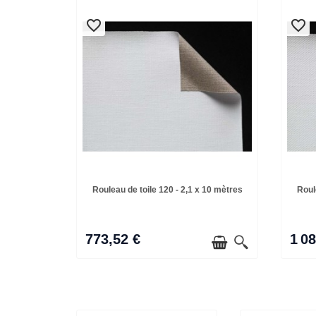
favorite_border
favorite_border
favorite_border
favorite_border
Rouleau de toile 120 - 2,1 x 10 mètres
Roul
773,52 €
1 0