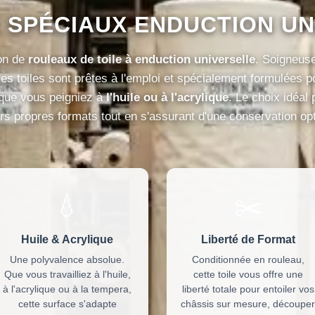
 SPÉCIAUX ENDUCTION UN
on de
rouleaux de toile à enduction universelle
. Soigneus
ces toiles sont prêtes à l'emploi et spécialement formulées 
 que vous peigniez à
l'huile ou à l'acrylique
. Le choix idéal 
urs propres formats tout en s'assurant d'une conservation o
💧
✂️
Huile & Acrylique
Liberté de Format
Une polyvalence absolue.
Conditionnée en rouleau,
Que vous travailliez à l'huile,
cette toile vous offre une
à l'acrylique ou à la tempera,
liberté totale pour entoiler vos
cette surface s'adapte
châssis sur mesure, découper