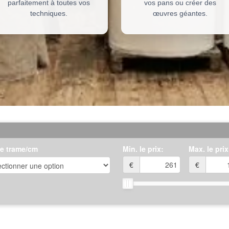
parfaitement à toutes vos
vos pans ou créer des
techniques.
œuvres géantes.
de trame/cm
Min. le prix:
Max. le prix
€
€