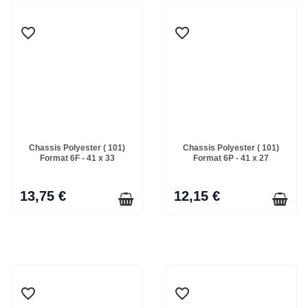
favorite_border
favorite_border
Chassis Polyester ( 101)
Chassis Polyester ( 101)
Format 6F - 41 x 33
Format 6P - 41 x 27
13,75 €
12,15 €
favorite_border
favorite_border