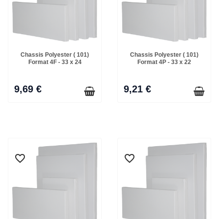
Chassis Polyester ( 101)
Chassis Polyester ( 101)
Format 4F - 33 x 24
Format 4P - 33 x 22
9,69 €
9,21 €
favorite_border
favorite_border
favorite_border
favorite_border