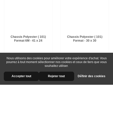
Chassis Polyester ( 101)
Chassis Polyester ( 101)
Format 6M - 41 x 24
Format - 30 x 30
11,34 €
10,44 €
Nous utilisons des cookies pour améliorer votre expérience d'achat. Vous
pourrez à tout moment sélectionner nos cookies et ceux de tiers que vous
souhaitez utiliser.
Accepter tout
Rejeter tout
Définir des cookies
favorite_border
favorite_border