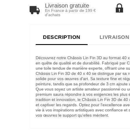
Livraison gratuite
En France à partir de 199 €
d'achats
DESCRIPTION
LIVRAISON
Découvrez notre Châssis Lin Fin 3D au format 40 x 
en quête de qualité et de durabilité. Fabriqué par 
une toile tendue de manière experte, offrant une sur
Châssis Lin Fin 3D de 40 x 40 se distingue par sa r
solide pour vos œuvres d'art. Sa texture fine et rég
peinture, tandis que sa profondeur de 3 cm ajoute
Que vous soyez un artiste amateur passionné ou un
premium saura répondre à vos exigences les plus él
tradition et innovation, le Châssis Lin Fin 3D de 40
et captiver les regards. Optez pour l'excellence av
vie à vos inspirations artistiques avec confiance e
vos œuvres le support qu'elles méritent.