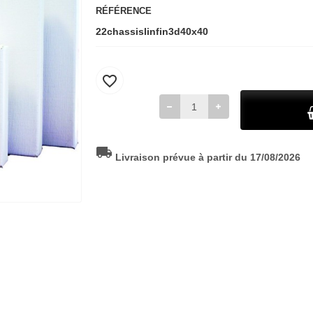
RÉFÉRENCE
22chassislinfin3d40x40
favorite_border
local_shipping
Livraison prévue à partir du 17/08/2026