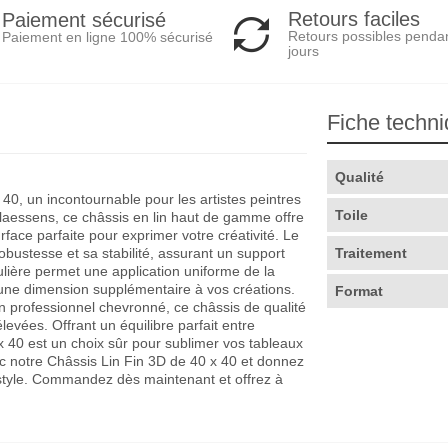
Retours faciles
Paiement sécurisé
Retours possibles penda
Paiement en ligne 100% sécurisé
jours
Fiche techn
Qualité
40, un incontournable pour les artistes peintres
Toile
Claessens, ce châssis en lin haut de gamme offre
face parfaite pour exprimer votre créativité. Le
obustesse et sa stabilité, assurant un support
Traitement
ulière permet une application uniforme de la
 une dimension supplémentaire à vos créations.
Format
 professionnel chevronné, ce châssis de qualité
evées. Offrant un équilibre parfait entre
 x 40 est un choix sûr pour sublimer vos tableaux
ec notre Châssis Lin Fin 3D de 40 x 40 et donnez
t style. Commandez dès maintenant et offrez à