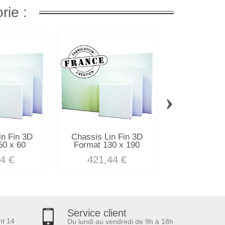
rie :
›
in Fin 3D
Chassis Lin Fin 3D
Chassis Lin
50 x 60
Format 130 x 190
Format 70
4 €
421,44 €
176,6
Service client
nt 14
Du lundi au vendredi de 9h à 18h