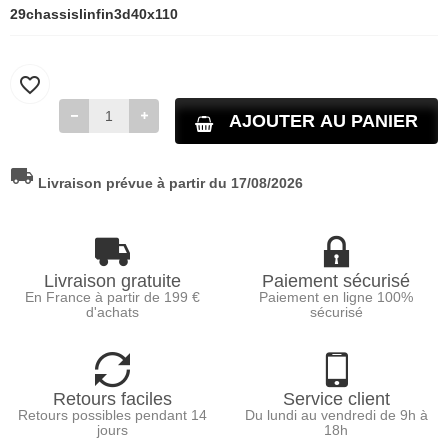
29chassislinfin3d40x110
favorite_border
AJOUTER AU PANIER
local_shipping
Livraison prévue à partir du 17/08/2026
Livraison gratuite
Paiement sécurisé
En France à partir de 199 €
Paiement en ligne 100%
d'achats
sécurisé
Retours faciles
Service client
Retours possibles pendant 14
Du lundi au vendredi de 9h à
jours
18h