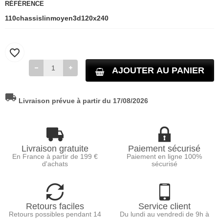
RÉFÉRENCE
110chassislinmoyen3d120x240
favorite_border
AJOUTER AU PANIER
local_shipping
Livraison prévue à partir du 17/08/2026
Livraison gratuite
Paiement sécurisé
En France à partir de 199 €
Paiement en ligne 100%
d'achats
sécurisé
Retours faciles
Service client
Retours possibles pendant 14
Du lundi au vendredi de 9h à