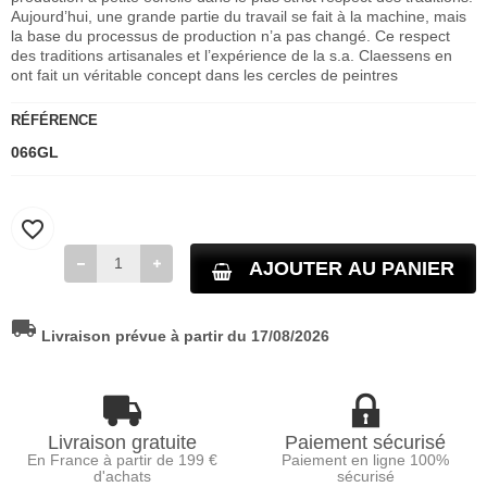
Aujourd’hui, une grande partie du travail se fait à la machine, mais
la base du processus de production n’a pas changé. Ce respect
des traditions artisanales et l’expérience de la s.a. Claessens en
ont fait un véritable concept dans les cercles de peintres
RÉFÉRENCE
066GL
favorite_border
AJOUTER AU PANIER
local_shipping
Livraison prévue à partir du 17/08/2026
Livraison gratuite
Paiement sécurisé
En France à partir de 199 €
Paiement en ligne 100%
d'achats
sécurisé