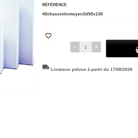
RÉFÉRENCE
40chassislinmoyen3d50x130
favorite_border
local_shipping
Livraison prévue à partir du 17/08/2026