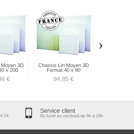
›
n Moyen 3D
Chassis Lin Moyen 3D
Chassis Lin
90 x 200
Format 40 x 90
Format 90
96 €
94,85 €
191,2
Service client
nt 14
Du lundi au vendredi de 9h à 18h