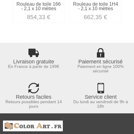
Rouleau de toile 166
Rouleau de toile 1H4
Ro
- 2,1 x 10 mètres
- 2,1 x 10 mètres
854,33 €
662,35 €
Livraison gratuite
Paiement sécurisé
En France à partir de 199€
Paiement en ligne 100%
sécurisé
Retours faciles
Service client
Retours possibles pendant 14
Du lundi au vendredi de 9h à
jours
18h