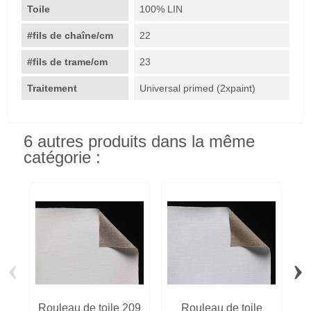
Toile
100% LIN
#fils de chaîne/cm
22
#fils de trame/cm
23
Traitement
Universal primed (2xpaint)
6 autres produits dans la même
catégorie :
‹
›
Rouleau de toile 209
Rouleau de toile
R