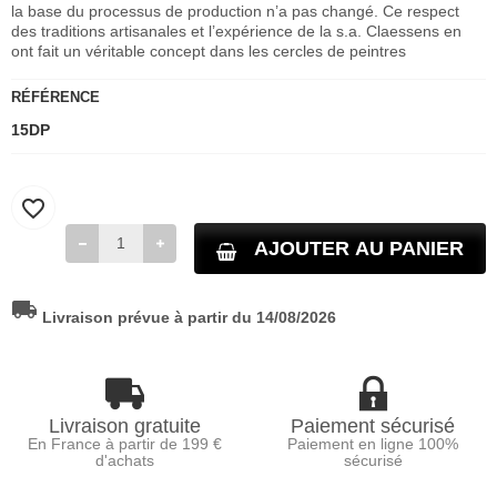
la base du processus de production n’a pas changé. Ce respect
des traditions artisanales et l’expérience de la s.a. Claessens en
ont fait un véritable concept dans les cercles de peintres
RÉFÉRENCE
15DP
favorite_border
AJOUTER AU PANIER
local_shipping
Livraison prévue à partir du 14/08/2026
Livraison gratuite
Paiement sécurisé
En France à partir de 199 €
Paiement en ligne 100%
d'achats
sécurisé