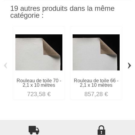
19 autres produits dans la même
catégorie :
‹
›
Rouleau de toile 70 -
Rouleau de toile 66 -
R
2,1 x 10 mètres
2,1 x 10 mètres
723,58 €
857,28 €