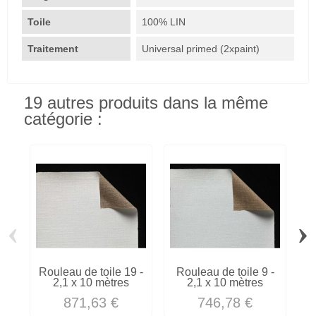
Toile
100% LIN
Traitement
Universal primed (2xpaint)
19 autres produits dans la même
catégorie :
‹
›
Rouleau de toile 19 -
Rouleau de toile 9 -
R
2,1 x 10 mètres
2,1 x 10 mètres
871,63 €
746,78 €