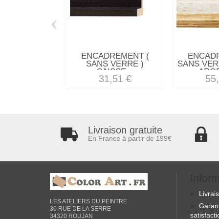
‹
ENCADREMENT (
ENCAD
SANS VERRE )
SANS VER
CAISSE...
ARGE
31,51 €
55
Livraison gratuite
En France à partir de 199€
Infor
Livrai
LES ATELIERS DU PEINTRE
Garan
30 RUE DE LA SERRE
satisfact
34320 ROUJAN