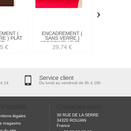
›
MENT (
ENCADREMENT (
ENCADREM
E ) PLAT
SANS VERRE )
SANS VE
R...
"COCCINELLE 2"...
"EXPLOSION
5 €
29,74 €
61,97
Service client
nt 14
Du lundi au vendredi de 9h à 18h
re société
Contactez-nous
30 RUE DE LA SERRE
ntions légales
34320 ROUJAN
s magasins
France
n du site