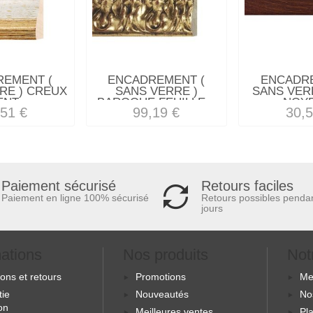
REMENT (
ENCADREMENT (
ENCADRE
RE ) CREUX
SANS VERRE )
SANS VERR
NT -...
BAROQUE FEUILLE...
NOYE
,51 €
99,19 €
30,5
Retours faciles
Paiement sécurisé
Retours possibles penda
Paiement en ligne 100% sécurisé
jours
mations
Nos produits
Not
sons et retours
Promotions
Me
tie
Nouveautés
No
ion
Meilleures ventes
Pla