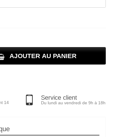
AJOUTER AU PANIER
Service client
nt 14
Du lundi au vendredi de 9h à 18h
ique