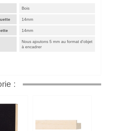
Bois
guette
14mm
uette
14mm
Nous ajoutons 5 mm au format d'objet
à encadrer
rie :