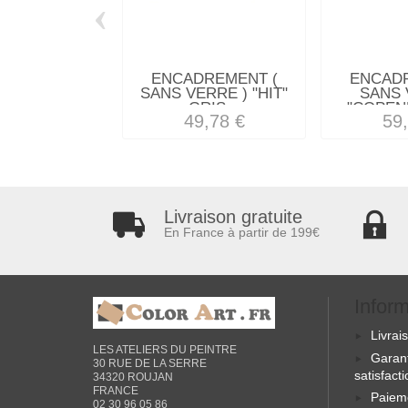
‹
ENCADREMENT (
ENCAD
SANS VERRE ) "HIT"
SANS 
GRIS...
"COPEN
49,78 €
59
Livraison gratuite
En France à partir de 199€
Infor
Livrai
LES ATELIERS DU PEINTRE
Garan
30 RUE DE LA SERRE
satisfact
34320 ROUJAN
FRANCE
Paiem
02 30 96 05 86