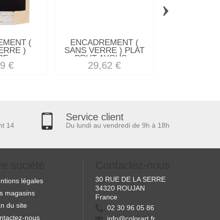
›
MENT (
ENCADREMENT (
ENCADREM
ERRE )
SANS VERRE ) PLAT
SANS VE
E...
BRUT AYOUS...
"MINERV
9 €
29,62 €
35,81
Service client
nt 14
Du lundi au vendredi de 9h à 18h
re société
Contactez-nous
30 RUE DE LA SERRE
ntions légales
34320 ROUJAN
s magasins
France
n du site
02 30 96 05 86
ntactez-nous
info@colorart.fr