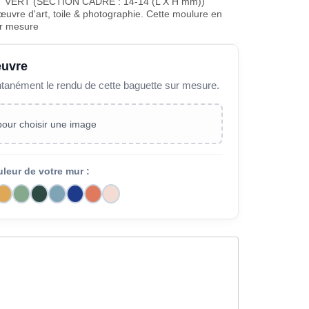
VERT (SECTION CADRE : 14-14 (L X H mm))
œuvre d'art, toile & photographie. Cette moulure en
ur mesure
œuvre
ntanément le rendu de cette baguette sur mesure.
 pour choisir une image
uleur de votre mur :