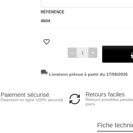
RÉFÉRENCE
4604
favorite_border
local_shipping
Livraison prévue à partir du 17/08/2026
Retours faciles
Paiement sécurisé
Retours possibles penda
Paiement en ligne 100% sécurisé
jours
Fiche techn