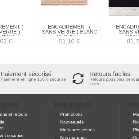
REMENT (
ENCADREMENT (
ENCADRE
VERRE )
SANS VERRE ) BLANC
SANS V
HAGUE"...
CERUSE...
CAISS
,62 €
51,10 €
81,7
Retours faciles
Paiement sécurisé
Retours possibles penda
Paiement en ligne 100% sécurisé
jours
mations
Nos produits
Not
sons et retours
Promotions
Me
tie
Nouveautés
No
ion
Meilleures ventes
Pla
ent sécurisé
Nos marques
Co