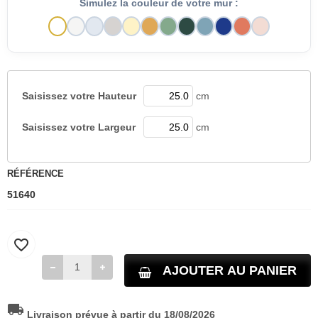
Simulez la couleur de votre mur :
Saisissez votre
Hauteur
cm
Saisissez votre
Largeur
cm
RÉFÉRENCE
51640
favorite_border
AJOUTER AU PANIER
local_shipping
Livraison prévue à partir du 18/08/2026