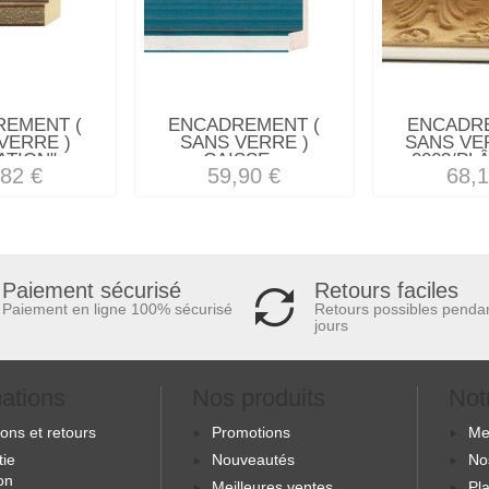
REMENT (
ENCADREMENT (
ENCADRE
VERRE )
SANS VERRE )
SANS VER
TION"...
CAISSE...
0003/PLÂ
,82 €
59,90 €
68,1
Retours faciles
Paiement sécurisé
Retours possibles penda
Paiement en ligne 100% sécurisé
jours
mations
Nos produits
Not
sons et retours
Promotions
Me
tie
Nouveautés
No
ion
Meilleures ventes
Pla