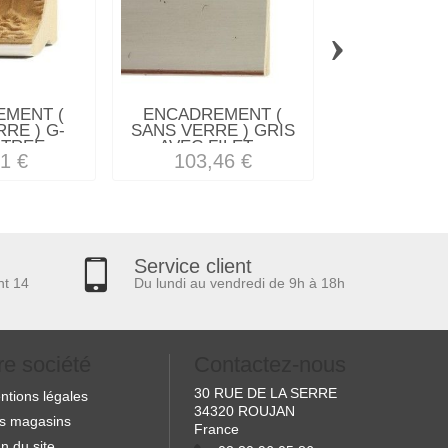
›
MENT (
ENCADREMENT (
ENCADREM
RE ) G-
SANS VERRE ) GRIS
SANS VE
TREE...
AVEC FILET...
"COSTA RI
1 €
103,46 €
32,88
Service client
nt 14
Du lundi au vendredi de 9h à 18h
re société
Contactez-nous
30 RUE DE LA SERRE
ntions légales
34320 ROUJAN
s magasins
France
n du site