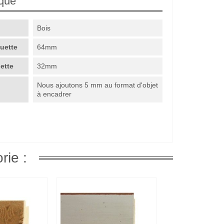
ique
Bois
guette
64mm
uette
32mm
Nous ajoutons 5 mm au format d'objet
à encadrer
rie :