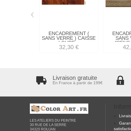
‹
ENCADREMENT (
ENCAD
SANS VERRE ) CAISSE
SANS 
LOUPE...
"SENSA
32,30 €
42
Livraison gratuite
En France à partir de 199€
Infor
Livrai
LES ATELIERS DU PEINTRE
Garan
30 RUE DE LA SERRE
satisfact
34320 ROUJAN