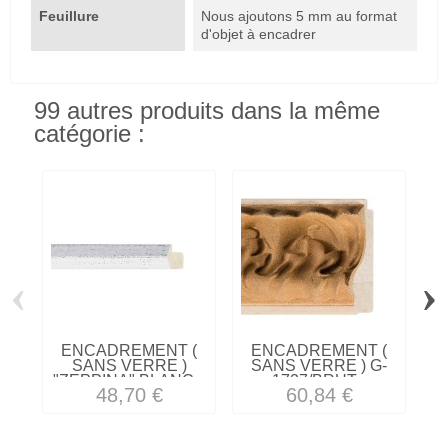
Feuillure
Nous ajoutons 5 mm au format
d'objet à encadrer
99 autres produits dans la même
catégorie :
‹
›
ENCADREMENT (
ENCADREMENT (
SANS VERRE )
SANS VERRE ) G-
"ZEPPINA" BLANC...
1727/BRUT...
48,70 €
60,84 €