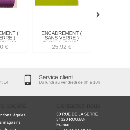
›
MENT (
ENCADREMENT (
ENCADREM
ERRE )
SANS VERRE )
SANS VE
CREUX...
"COSTA RICA"...
"EXPLOSI
0 €
25,92 €
114,7
Service client
nt 14
Du lundi au vendredi de 9h à 18h
re société
Contactez-nous
30 RUE DE LA SERRE
ntions légales
34320 ROUJAN
s magasins
France
n du site