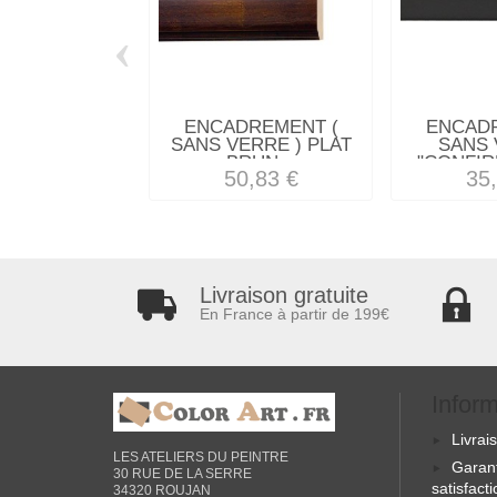
‹
ENCADREMENT (
ENCAD
SANS VERRE ) PLAT
SANS 
BRUN...
"CONFIR
50,83 €
35
Livraison gratuite
En France à partir de 199€
Infor
Livrai
LES ATELIERS DU PEINTRE
Garan
30 RUE DE LA SERRE
satisfact
34320 ROUJAN