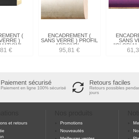
REMENT (
ENCADREMENT (
ENCADRE
VERRE )
SANS VERRE ) PROFIL
SANS V
MATION"...
ARRONDI...
"GLORIA" 
,81 €
95,81 €
61,3
Retours faciles
Paiement sécurisé
Retours possibles penda
Paiement en ligne 100% sécurisé
jours
mations
Nos produits
Not
sons et retours
Promotions
Me
tie
Nouveautés
No
ion
Meilleures ventes
Pla