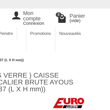
Mon
Panier
0
compte
(vide)
Connexion
Peindre
Promotions
Nouveautés
7 (L X H mm))
 VERRE ) CAISSE
CALIER BRUTE AYOUS
7 (L X H mm))