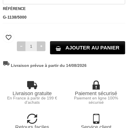
RÉFÉRENCE
G-1138/5000
favorite_border
AJOUTER AU PANIER
local_shipping
Livraison prévue à partir du 14/08/2026
Livraison gratuite
Paiement sécurisé
En France à partir de 199 €
Paiement en ligne 100%
d'achats
sécurisé
Retours faciles
Service client