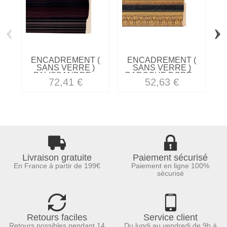
‹
›
ENCADREMENT (
ENCADREMENT (
SANS VERRE )
SANS VERRE )
PALISSANDRE...
BAROQUE DORE...
"
72,41 €
52,63 €
Livraison gratuite
Paiement sécurisé
En France à partir de 199€
Paiement en ligne 100%
sécurisé
Retours faciles
Service client
Retours possibles pendant 14
Du lundi au vendredi de 9h à