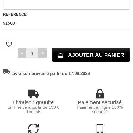
RÉFÉRENCE
51560
favorite_border
AJOUTER AU PANIER
local_shipping
Livraison prévue à partir du 17/08/2026
Livraison gratuite
Paiement sécurisé
En France à partir de 199 €
Paiement en ligne 100%
d'achats
sécurisé