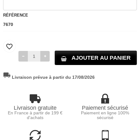
RÉFÉRENCE
7670
favorite_border
AJOUTER AU PANIER
local_shipping
Livraison prévue à partir du 17/08/2026
Livraison gratuite
Paiement sécurisé
En France à partir de 199 €
Paiement en ligne 100%
d'achats
sécurisé