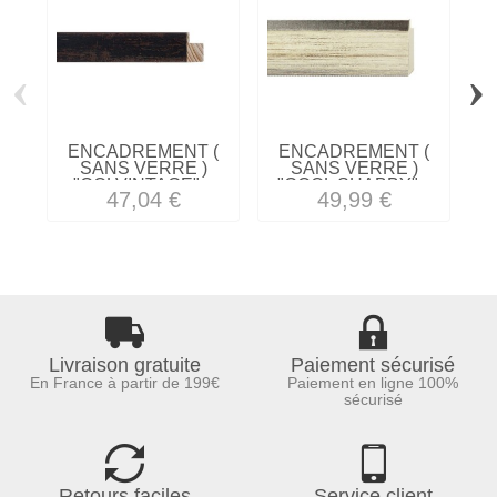
‹
›
ENCADREMENT (
ENCADREMENT (
SANS VERRE )
SANS VERRE )
"COLVINTAGE"...
"COOL SHABBY"...
B
47,04 €
49,99 €
Livraison gratuite
Paiement sécurisé
En France à partir de 199€
Paiement en ligne 100%
sécurisé
Retours faciles
Service client