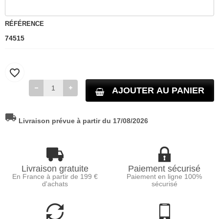
RÉFÉRENCE
74515
favorite_border
AJOUTER AU PANIER
local_shipping
Livraison prévue à partir du 17/08/2026
Livraison gratuite
Paiement sécurisé
En France à partir de 199 €
Paiement en ligne 100%
d'achats
sécurisé