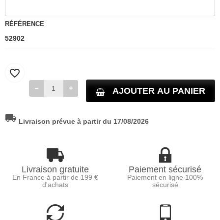
RÉFÉRENCE
52902
favorite_border
AJOUTER AU PANIER
local_shipping
Livraison prévue à partir du 17/08/2026
Livraison gratuite
Paiement sécurisé
En France à partir de 199 €
Paiement en ligne 100%
d'achats
sécurisé