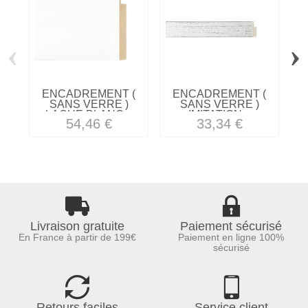
‹
›
ENCADREMENT (
ENCADREMENT (
SANS VERRE )
SANS VERRE )
LAQUE BLANC...
IMITATION...
"
54,46 €
33,34 €
Livraison gratuite
Paiement sécurisé
En France à partir de 199€
Paiement en ligne 100%
sécurisé
Retours faciles
Service client