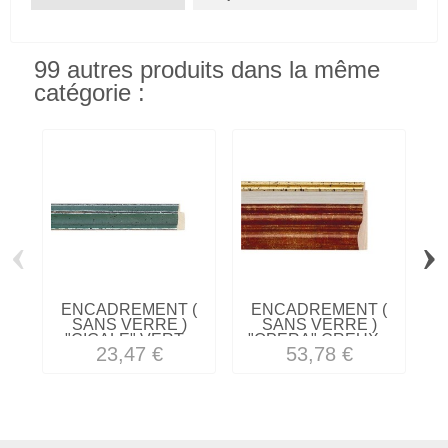
99 autres produits dans la même
catégorie :
‹
›
ENCADREMENT (
ENCADREMENT (
SANS VERRE )
SANS VERRE )
"CIGALE" VERT...
"OPERA" CREUX...
23,47 €
53,78 €