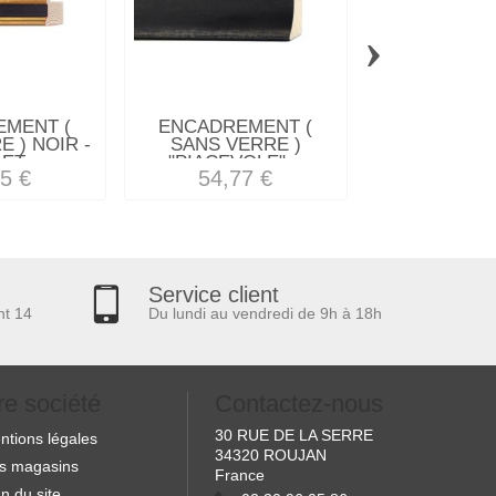
›
MENT (
ENCADREMENT (
ENCADREM
 ) NOIR -
SANS VERRE )
SANS VERRE
ET...
"PIACEVOLE"...
AYOUS NO
5 €
54,77 €
22,46
Service client
nt 14
Du lundi au vendredi de 9h à 18h
re société
Contactez-nous
30 RUE DE LA SERRE
ntions légales
34320 ROUJAN
s magasins
France
n du site