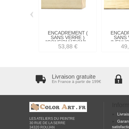
‹
ENCADREMENT (
ENCAD
SANS VERRE )
SANS 
"CONFIRMATION"...
"VENUS
53,88 €
49
Livraison gratuite
En France à partir de 199€
Infor
Livrai
LES ATELIERS DU PEINTRE
Garan
30 RUE DE LA SERRE
satisfact
34320 ROUJAN