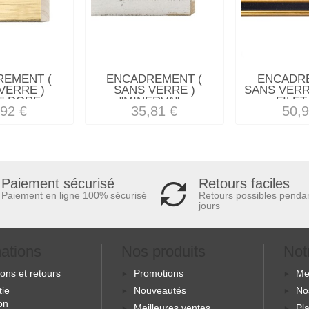
REMENT (
ENCADREMENT (
ENCADRE
VERRE )
SANS VERRE )
SANS VERRE
" DORE...
"MINERVA"...
FILET 
,92 €
35,81 €
50,9
Retours faciles
Paiement sécurisé
Retours possibles penda
Paiement en ligne 100% sécurisé
jours
mations
Nos produits
Not
sons et retours
Promotions
Me
tie
Nouveautés
No
ion
Meilleures ventes
Pla