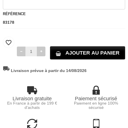
RÉFÉRENCE
83178
favorite_border
AJOUTER AU PANIER
local_shipping
Livraison prévue à partir du 14/08/2026
Livraison gratuite
Paiement sécurisé
En France à partir de 199 €
Paiement en ligne 100%
d'achats
sécurisé