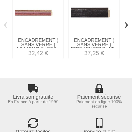
‹
›
ENCADREMENT (
ENCADREMENT (
SANS VERRE )
SANS VERRE )
ACAJOU/2 FILETS...
"TREASURE" PLAT...
32,42 €
37,25 €
Livraison gratuite
Paiement sécurisé
En France à partir de 199€
Paiement en ligne 100%
sécurisé
Retours faciles
Service client