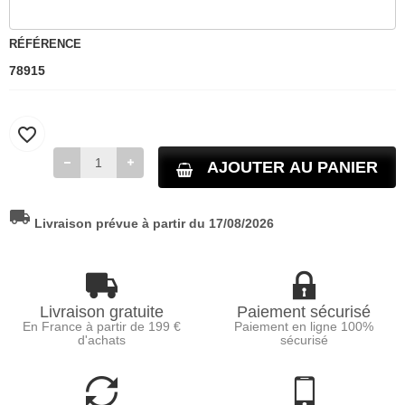
RÉFÉRENCE
78915
favorite_border
AJOUTER AU PANIER
local_shipping
Livraison prévue à partir du 17/08/2026
Livraison gratuite
Paiement sécurisé
En France à partir de 199 €
Paiement en ligne 100%
d'achats
sécurisé