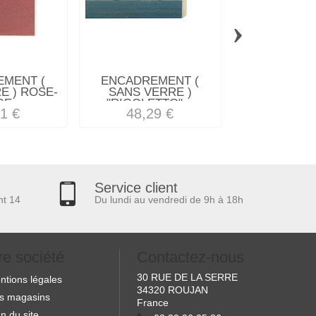
›
MENT (
ENCADREMENT (
ENCADREM
E ) ROSE-
SANS VERRE )
SANS VERRE
E...
"RIGOLETTO"...
FILET.
1 €
48,29 €
36,31
Service client
nt 14
Du lundi au vendredi de 9h à 18h
re société
Contactez-nous
30 RUE DE LA SERRE
ntions légales
34320 ROUJAN
s magasins
France
n du site