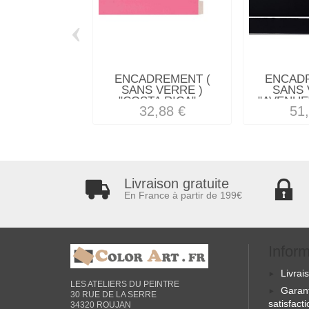
‹
ENCADREMENT (
ENCAD
SANS VERRE )
SANS 
"COSTA RICA"...
"AVENUE"
32,88 €
51
Livraison gratuite
En France à partir de 199€
Infor
Livrai
LES ATELIERS DU PEINTRE
Garan
30 RUE DE LA SERRE
satisfact
34320 ROUJAN