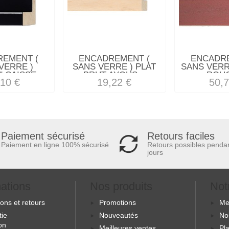
REMENT (
ENCADREMENT (
ENCADRE
VERRE )
SANS VERRE ) PLAT
SANS VERR
 CAISSE...
BRUT AYOUS...
ROUG
,10 €
19,22 €
50,7
Retours faciles
Paiement sécurisé
Retours possibles penda
Paiement en ligne 100% sécurisé
jours
mations
Nos produits
Not
sons et retours
Promotions
Me
tie
Nouveautés
No
ion
Meilleures ventes
Pla