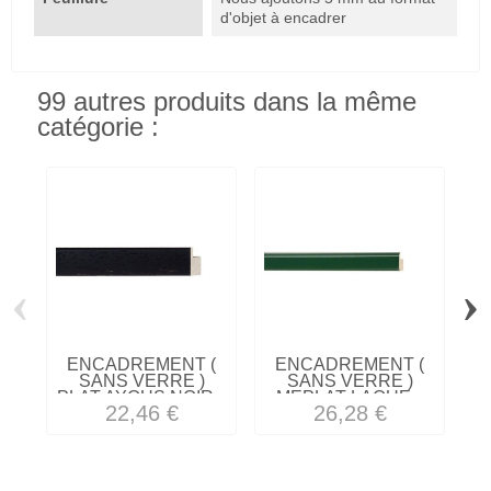
d'objet à encadrer
99 autres produits dans la même
catégorie :
‹
›
ENCADREMENT (
ENCADREMENT (
SANS VERRE )
SANS VERRE )
PLAT AYOUS NOIR...
MEPLAT LAQUE...
22,46 €
26,28 €