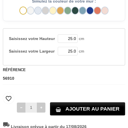
Simulez la couleur de votre mur :
Saisissez votre
Hauteur
cm
Saisissez votre
Largeur
cm
RÉFÉRENCE
56910
favorite_border
AJOUTER AU PANIER
local_shipping
Livraison prévue à partir du 17/08/2026