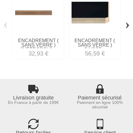
‹
›
ENCADREMENT (
ENCADREMENT (
SANS VERRE )
SANS VERRE )
"METROPOLI"...
CAISSE...
32,93 €
56,59 €
Livraison gratuite
Paiement sécurisé
En France à partir de 199€
Paiement en ligne 100%
sécurisé
Retours faciles
Service client