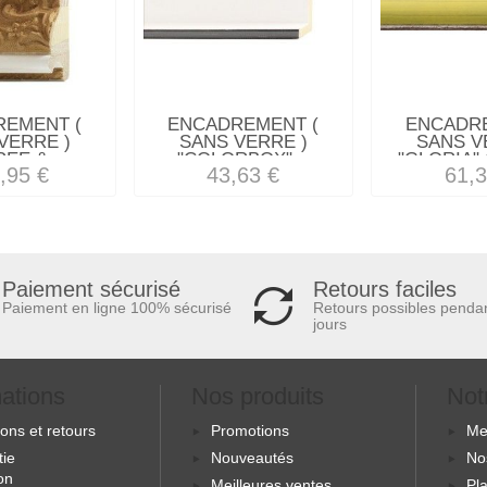
REMENT (
ENCADREMENT (
ENCADRE
VERRE )
SANS VERRE )
SANS V
EE &...
"COLORBOX"...
"GLORIA" 
,95 €
43,63 €
61,3
Retours faciles
Paiement sécurisé
Retours possibles penda
Paiement en ligne 100% sécurisé
jours
mations
Nos produits
Not
sons et retours
Promotions
Me
tie
Nouveautés
No
ion
Meilleures ventes
Pla