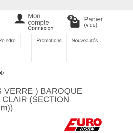
Mon
Panier
0
compte
(vide)
Connexion
Peindre
Promotions
Nouveautés
))
S VERRE ) BAROQUE
 CLAIR (SECTION
mm))