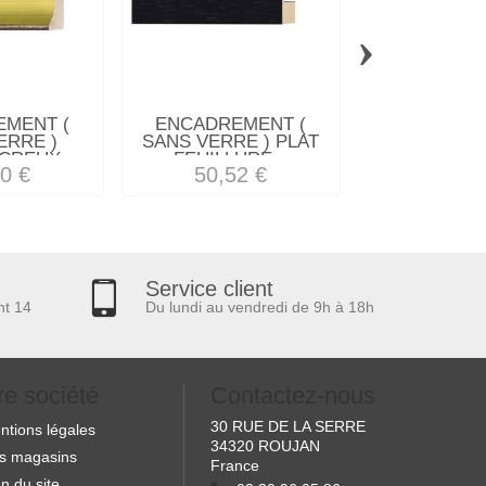
›
MENT (
ENCADREMENT (
ENCADREM
ERRE )
SANS VERRE ) PLAT
SANS VE
CREUX...
FEUILLURE...
CREUX
0 €
50,52 €
36,29
Service client
nt 14
Du lundi au vendredi de 9h à 18h
re société
Contactez-nous
30 RUE DE LA SERRE
ntions légales
34320 ROUJAN
s magasins
France
n du site