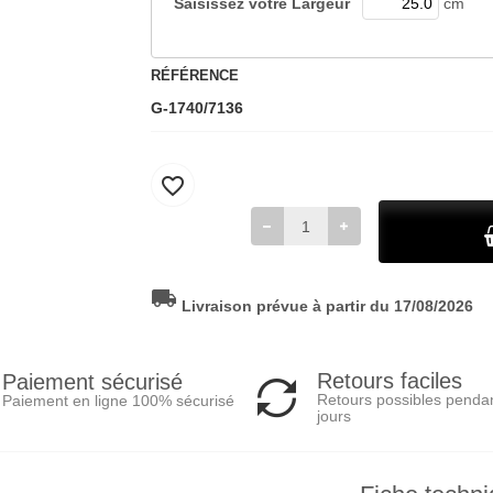
Saisissez votre
Largeur
cm
RÉFÉRENCE
G-1740/7136
favorite_border
local_shipping
Livraison prévue à partir du 17/08/2026
Retours faciles
Paiement sécurisé
Retours possibles penda
Paiement en ligne 100% sécurisé
jours