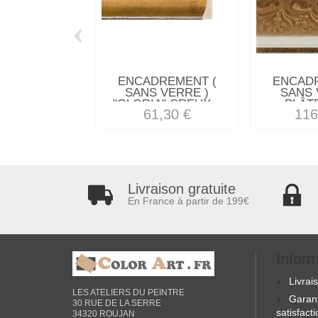
‹
ENCADREMENT (
ENCAD
SANS VERRE )
SANS 
"GLORIA" CREUX...
PLÂTR
61,30 €
116
Livraison gratuite
En France à partir de 199€
Infor
Livrai
LES ATELIERS DU PEINTRE
Garan
30 RUE DE LA SERRE
satisfact
34320 ROUJAN