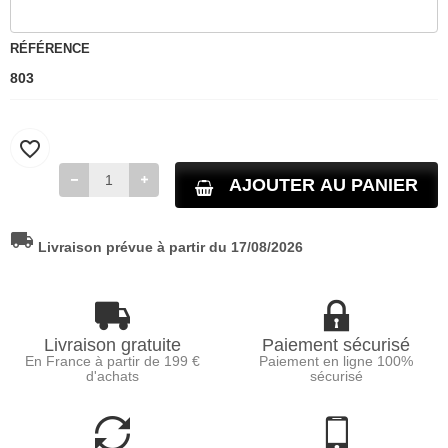
RÉFÉRENCE
803
favorite_border
AJOUTER AU PANIER
local_shipping
Livraison prévue à partir du 17/08/2026
Livraison gratuite
Paiement sécurisé
En France à partir de 199 €
Paiement en ligne 100%
d'achats
sécurisé