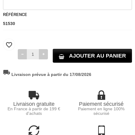
RÉFÉRENCE
51530
favorite_border
AJOUTER AU PANIER
local_shipping
Livraison prévue à partir du 17/08/2026
Livraison gratuite
Paiement sécurisé
En France à partir de 199 €
Paiement en ligne 100%
d'achats
sécurisé