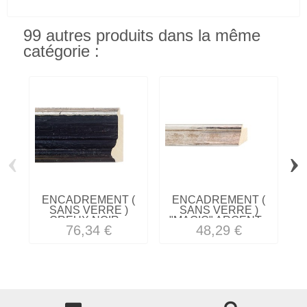
99 autres produits dans la même
catégorie :
‹
›
ENCADREMENT (
ENCADREMENT (
SANS VERRE )
SANS VERRE )
CREUX NOIR...
"MAGIC" ARGENT...
R
76,34 €
48,29 €