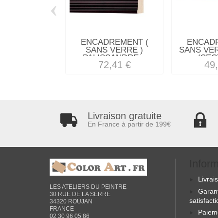
‹
ENCADREMENT (
ENCAD
SANS VERRE )
SANS VE
PALISSANDRE...
(SEC
72,41 €
49
Livraison gratuite
En France à partir de 199€
Infor
Livrai
LES ATELIERS DU PEINTRE
Garan
30 RUE DE LA SERRE
satisfact
34320 ROUJAN
FRANCE
Paiem
02 30 96 05 86