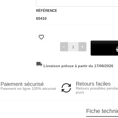
RÉFÉRENCE
65410
favorite_border
local_shipping
Livraison prévue à partir du 17/08/2026
Retours faciles
Paiement sécurisé
Retours possibles penda
Paiement en ligne 100% sécurisé
jours
Fiche techn