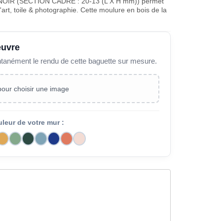
IR (SECTION CADRE : 20-13 (L X H mm)) permet
art, toile & photographie. Cette moulure en bois de la
œuvre
ntanément le rendu de cette baguette sur mesure.
 pour choisir une image
uleur de votre mur :