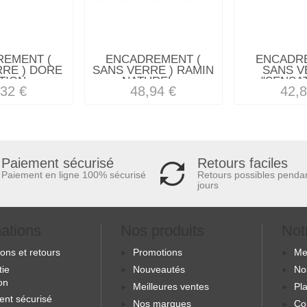
REMENT (
ENCADREMENT (
ENCADRE
RRE ) DORE
SANS VERRE ) RAMIN
SANS V
TION...
NATUREL...
"SENSAT
,32 €
48,94 €
42,8
Retours faciles
Paiement sécurisé
Retours possibles penda
Paiement en ligne 100% sécurisé
jours
mations
Nos produits
Not
sons et retours
Promotions
Me
tie
Nouveautés
No
ion
Meilleures ventes
Pla
ent sécurisé
Nos marques
Co