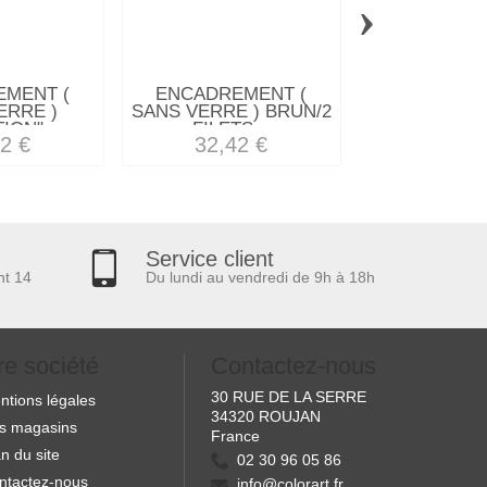
›
MENT (
ENCADREMENT (
ENCADREM
ERRE )
SANS VERRE ) BRUN/2
SANS VERRE 
ION"...
FILETS...
"SOLID
2 €
32,42 €
36,34
Service client
nt 14
Du lundi au vendredi de 9h à 18h
re société
Contactez-nous
30 RUE DE LA SERRE
ntions légales
34320 ROUJAN
s magasins
France
n du site
02 30 96 05 86
ntactez-nous
info@colorart.fr