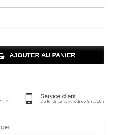
AJOUTER AU PANIER
Service client
nt 14
Du lundi au vendredi de 9h à 18h
ique