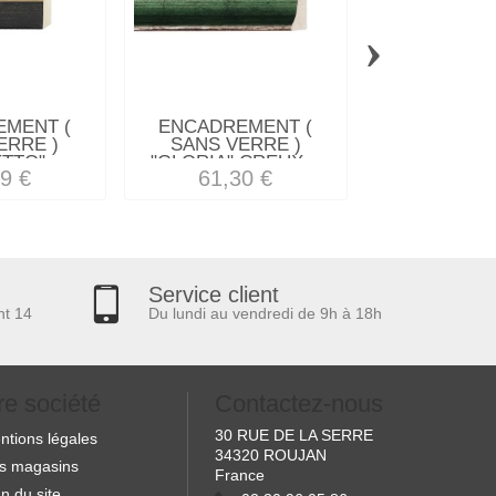
›
MENT (
ENCADREMENT (
ENCADREM
ERRE )
SANS VERRE )
SANS VERRE
TTO"...
"GLORIA" CREUX...
(SECTIO
9 €
61,30 €
51,02
Service client
nt 14
Du lundi au vendredi de 9h à 18h
re société
Contactez-nous
30 RUE DE LA SERRE
ntions légales
34320 ROUJAN
s magasins
France
n du site