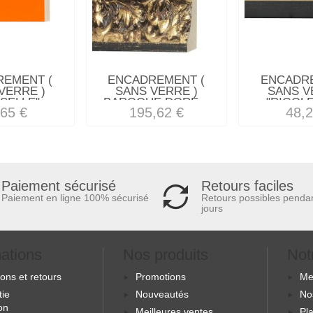
REMENT (
ENCADREMENT (
ENCADRE
VERRE )
SANS VERRE )
SANS V
SELLE"...
BAROQUE DORE...
"RIGOLE
,65 €
195,62 €
48,2
Retours faciles
Paiement sécurisé
Retours possibles penda
Paiement en ligne 100% sécurisé
jours
mations
Nos produits
Not
sons et retours
Promotions
Me
tie
Nouveautés
No
ion
Meilleures ventes
Pla