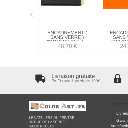
‹
ENCADREMENT (
ENCAD
SANS VERRE )
SANS 
"GOMMA" BLEU...
"DEMOI
48,70 €
24
Livraison gratuite
En France à partir de 199€
Infor
Livrai
LES ATELIERS DU PEINTRE
Garan
30 RUE DE LA SERRE
satisfact
34320 ROUJAN