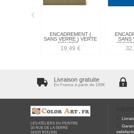
‹
ENCADREMENT (
ENCAD
SANS VERRE ) VERTE
SANS 
FONCEE...
"COSTA
19,49 €
32
Livraison gratuite
En France à partir de 199€
Infor
Livrai
LES ATELIERS DU PEINTRE
Garan
30 RUE DE LA SERRE
satisfact
34320 ROUJAN