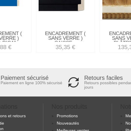
REMENT (
ENCADREMENT (
ENCADRE
VERRE )
SANS VERRE )
SANS V
 RICA"...
CAISSE...
PLÂTRE
,88 €
35,35 €
135,
Retours faciles
Paiement sécurisé
Retours possibles penda
Paiement en ligne 100% sécurisé
jours
mations
Nos produits
Not
sons et retours
Promotions
Me
tie
Nouveautés
No
ion
Meilleures ventes
Pla