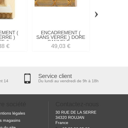
›
MENT (
ENCADREMENT (
ENCADREM
ERRE )
SANS VERRE ) DORE
SANS VERRE
E &...
CANNELE...
MAT BLE
38 €
49,03 €
26,02
Service client
nt 14
Du lundi au vendredi de 9h à 18h
re société
Contactez-nous
30 RUE DE LA SERRE
ntions légales
34320 ROUJAN
s magasins
France
n du site