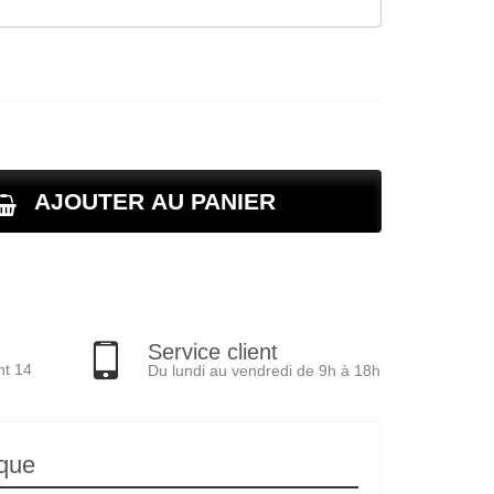
AJOUTER AU PANIER
Service client
nt 14
Du lundi au vendredi de 9h à 18h
ique