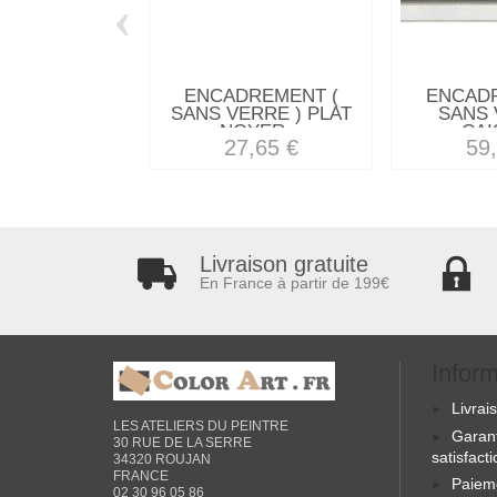
‹
ENCADREMENT (
ENCAD
SANS VERRE ) PLAT
SANS 
NOYER...
CAI
27,65 €
59
Livraison gratuite
En France à partir de 199€
Infor
Livrai
LES ATELIERS DU PEINTRE
Garan
30 RUE DE LA SERRE
satisfact
34320 ROUJAN
FRANCE
Paiem
02 30 96 05 86