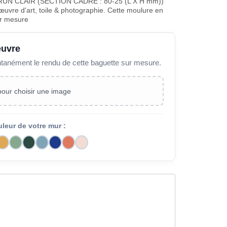
N CLAIR (SECTION CADRE : 80-25 (L X H mm))
œuvre d'art, toile & photographie. Cette moulure en
ur mesure
œuvre
ntanément le rendu de cette baguette sur mesure.
 pour choisir une image
uleur de votre mur :