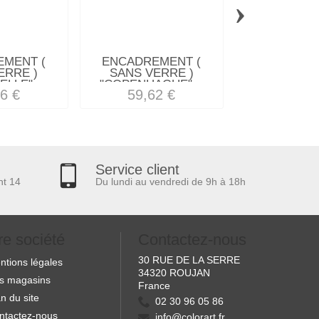
›
MENT (
ENCADREMENT (
ENCADREM
ERRE )
SANS VERRE )
SANS VE
LLE"...
"COPENHAGUE"...
"DEMOISEL
6 €
59,62 €
24,65
Service client
nt 14
Du lundi au vendredi de 9h à 18h
re société
Contactez-nous
30 RUE DE LA SERRE
ntions légales
34320 ROUJAN
s magasins
France
n du site
02 30 96 05 86
ntactez-nous
info@colorart.fr