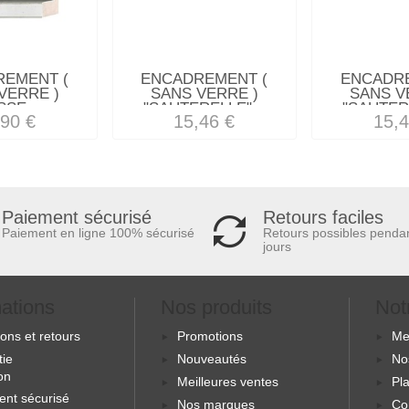
REMENT (
ENCADREMENT (
ENCADRE
VERRE )
SANS VERRE )
SANS V
SSE...
"SAUTERELLE"...
"SAUTERE
,90 €
15,46 €
15,4
Retours faciles
Paiement sécurisé
Retours possibles penda
Paiement en ligne 100% sécurisé
jours
mations
Nos produits
Not
sons et retours
Promotions
Me
tie
Nouveautés
No
ion
Meilleures ventes
Pla
ent sécurisé
Nos marques
Co