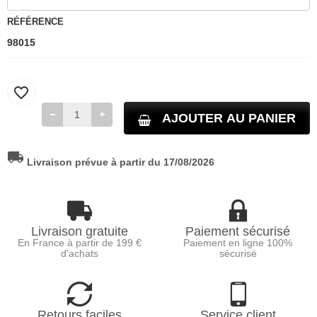
RÉFÉRENCE
98015
favorite_border
AJOUTER AU PANIER
local_shipping
Livraison prévue à partir du 17/08/2026
Livraison gratuite
Paiement sécurisé
En France à partir de 199 €
Paiement en ligne 100%
d'achats
sécurisé
Retours faciles
Service client