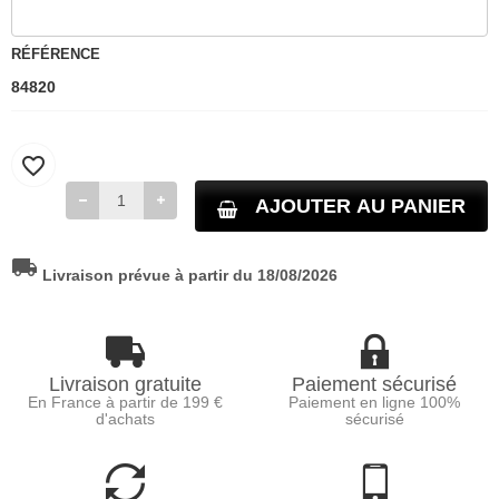
RÉFÉRENCE
84820
favorite_border
AJOUTER AU PANIER
local_shipping
Livraison prévue à partir du 18/08/2026
Livraison gratuite
Paiement sécurisé
En France à partir de 199 €
Paiement en ligne 100%
d'achats
sécurisé