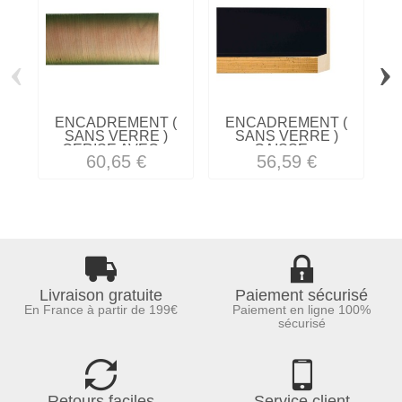
‹
›
ENCADREMENT (
ENCADREMENT (
SANS VERRE )
SANS VERRE )
S
CERISE AVEC...
CAISSE...
60,65 €
56,59 €
Livraison gratuite
Paiement sécurisé
En France à partir de 199€
Paiement en ligne 100%
sécurisé
Retours faciles
Service client