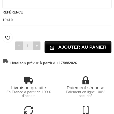
RÉFÉRENCE
10410
favorite_border
AJOUTER AU PANIER
local_shipping
Livraison prévue à partir du 17/08/2026
Livraison gratuite
Paiement sécurisé
En France à partir de 199 €
Paiement en ligne 100%
d'achats
sécurisé