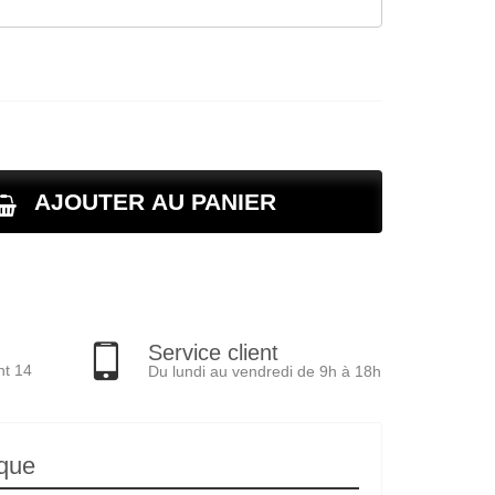
AJOUTER AU PANIER
Service client
nt 14
Du lundi au vendredi de 9h à 18h
ique