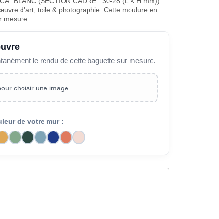
A" BLANC (SECTION CADRE : 30-28 (L X H mm))
œuvre d'art, toile & photographie. Cette moulure en
ur mesure
œuvre
ntanément le rendu de cette baguette sur mesure.
 pour choisir une image
uleur de votre mur :