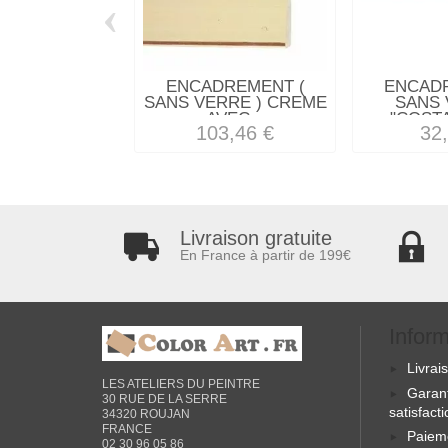
‹
ENCADREMENT (
ENCAD
SANS VERRE ) CREME
SANS 
AVEC...
"COSTA
103,46 €
32
Livraison gratuite
En France à partir de 199€
Infor
Livrai
LES ATELIERS DU PEINTRE
Garan
30 RUE DE LA SERRE
satisfact
34320 ROUJAN
FRANCE
Paiem
02 30 96 05 86