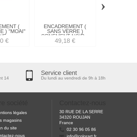
›
MENT (
ENCADREMENT (
ENCADREM
 ) "MOAI"
SANS VERRE )
SANS VE
NE...
ORNEMENT NOIR...
"TREASURE"
0 €
49,18 €
37,25
Service client
nt 14
Du lundi au vendredi de 9h à 18h
re société
Contactez-nous
30 RUE DE LA SERRE
ntions légales
34320 ROUJAN
s magasins
France
n du site
02 30 96 05 86
ntactez-nous
info@colorart.fr