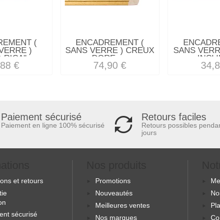
REMENT (
ENCADREMENT (
ENCADRE
VERRE )
SANS VERRE ) CREUX
SANS VERRE
 RICA"...
DORE -...
INCLI
,88 €
74,90 €
34,8
Retours faciles
Paiement sécurisé
Retours possibles penda
Paiement en ligne 100% sécurisé
jours
mations
Nos produits
Not
sons et retours
Promotions
Me
tie
Nouveautés
No
ion
Meilleures ventes
Pla
ent sécurisé
Nos marques
Co