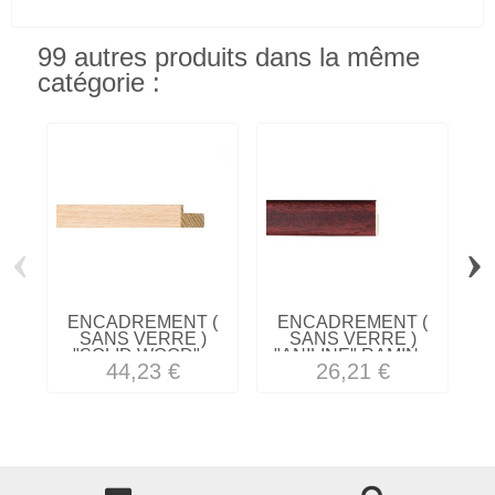
99 autres produits dans la même
catégorie :
‹
›
ENCADREMENT (
ENCADREMENT (
SANS VERRE )
SANS VERRE )
"SOLID WOOD"...
"ANILINE" RAMIN...
B
44,23 €
26,21 €