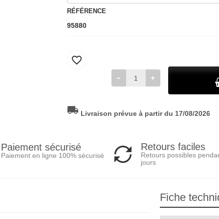
RÉFÉRENCE
95880
favorite_border
local_shipping
Livraison prévue à partir du 17/08/2026
Retours faciles
Paiement sécurisé
Retours possibles penda
Paiement en ligne 100% sécurisé
jours
Fiche techn