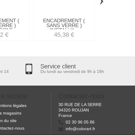
MENT (
ENCADREMENT (
ENCADREM
ERRE )
SANS VERRE )
SANS VERRE 
ION"...
"METALLI"...
NOYER
2 €
45,38 €
51,07
Service client
nt 14
Du lundi au vendredi de 9h à 18h
re société
Contactez-nous
30 RUE DE LA SERRE
ntions légales
34320 ROUJAN
s magasins
France
n du site
02 30 96 05 86
ntactez-nous
info@colorart.fr