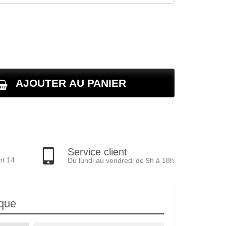
AJOUTER AU PANIER
Service client
nt 14
Du lundi au vendredi de 9h à 18h
ique