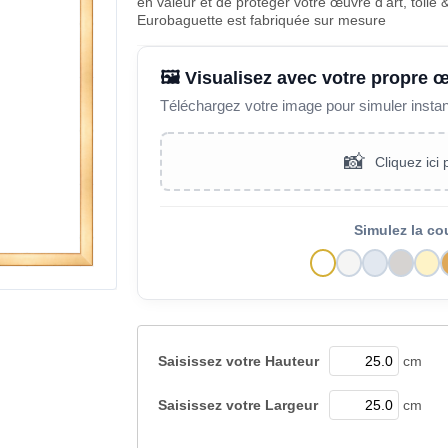
en valeur et de proteger votre œuvre d'art, toil
Eurobaguette est fabriquée sur mesure
🖼️ Visualisez avec votre propre 
Téléchargez votre image pour simuler insta
📸
Cliquez ici
Simulez la co
Saisissez votre
Hauteur
cm
Saisissez votre
Largeur
cm