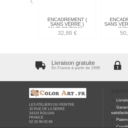
ENCADREMENT (
ENCAD
SANS VERRE )
SANS VER
"AUTHENTICA"...
INCL
32,88 €
50
Livraison gratuite
En France à partir de 199€
Infor
Livrai
LES ATELIERS DU PEINTRE
Garan
30 RUE DE LA SERRE
satisfact
34320 ROUJAN
FRANCE
Paiem
02 30 96 05 86
Condit