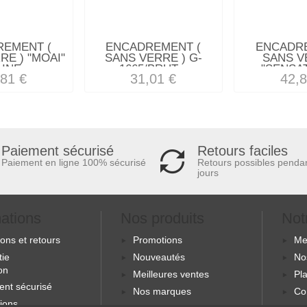
REMENT (
ENCADREMENT (
ENCADRE
RE ) "MOAI"
SANS VERRE ) G-
SANS V
INE...
1665/BRUT...
"SENSAT
,81 €
31,01 €
42,8
Retours faciles
Paiement sécurisé
Retours possibles penda
Paiement en ligne 100% sécurisé
jours
mations
Nos produits
Not
sons et retours
Promotions
Me
tie
Nouveautés
No
ion
Meilleures ventes
Pla
ent sécurisé
Nos marques
Co
ions