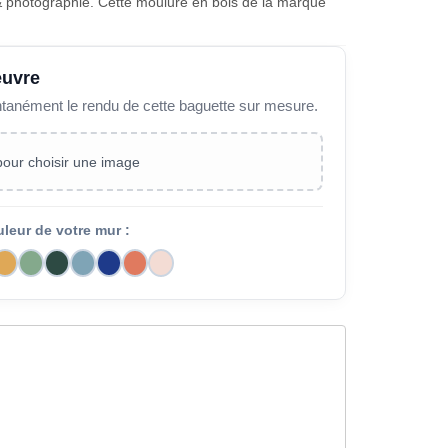
e & photographie. Cette moulure en bois de la marque
œuvre
ntanément le rendu de cette baguette sur mesure.
 pour choisir une image
uleur de votre mur :